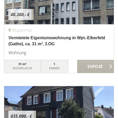
40.300,- €
Wuppertal
Vermietete Eigentumswohnung in Wpt.-Elberfeld
(Gathe), ca. 31 m², 3.OG
Wohnung
31 m²
1
WOHNFLÄCHE
ZIMMER
435.000,- €