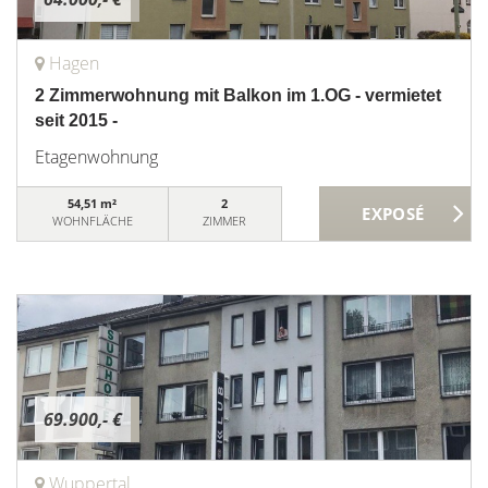
Hagen
2 Zimmerwohnung mit Balkon im 1.OG - vermietet
seit 2015 -
Etagenwohnung
54,51 m²
2
WOHNFLÄCHE
ZIMMER
69.900,- €
Wuppertal