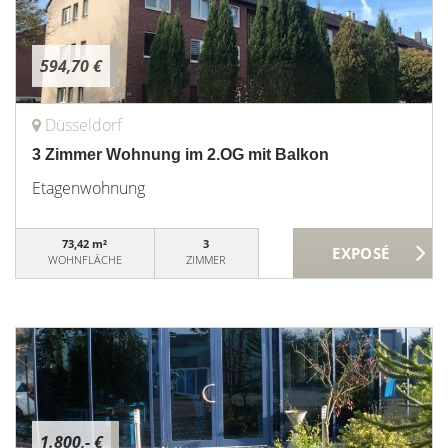
594,70 €
Düsseldorf
3 Zimmer Wohnung im 2.OG mit Balkon
Etagenwohnung
73,42 m²
3
WOHNFLÄCHE
ZIMMER
1.800,- €