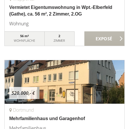
Vermietet Eigentumswohnung in Wpt.-Elberfeld
(Gathe), ca. 56 m², 2 Zimmer, 2.OG
Wohnung
56 m²
2
WOHNFLÄCHE
ZIMMER
520.000,- €
Dortmund
Mehrfamilienhaus und Garagenhof
Mehrfamilienhaus