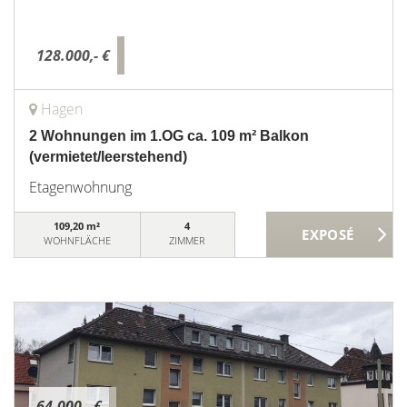
128.000,- €
Hagen
2 Wohnungen im 1.OG ca. 109 m² Balkon
(vermietet/leerstehend)
Etagenwohnung
109,20 m²
4
WOHNFLÄCHE
ZIMMER
64.000,- €