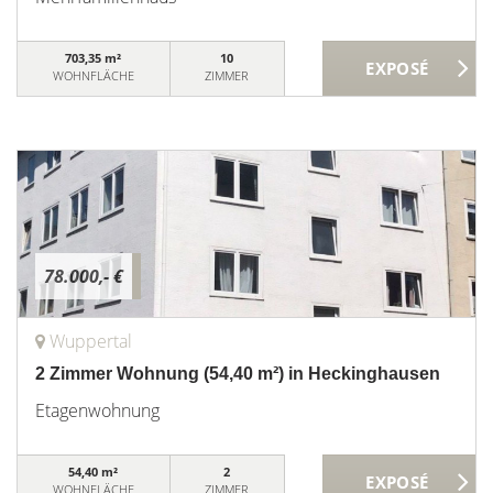
703,35 m²
10
WOHNFLÄCHE
ZIMMER
78.000,- €
Wuppertal
2 Zimmer Wohnung (54,40 m²) in Heckinghausen
Etagenwohnung
54,40 m²
2
WOHNFLÄCHE
ZIMMER