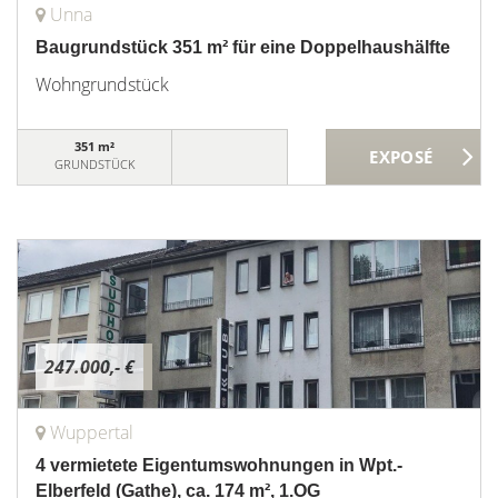
Unna
Baugrundstück 351 m² für eine Doppelhaushälfte
Wohngrundstück
351 m²
GRUNDSTÜCK
247.000,- €
Wuppertal
4 vermietete Eigentumswohnungen in Wpt.-
Elberfeld (Gathe), ca. 174 m², 1.OG