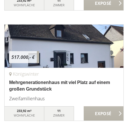
233,92 m²
11
WOHNFLÄCHE
ZIMMER
517.000,- €
Königswinter
Mehrgenerationenhaus mit viel Platz auf einem
großen Grundstück
Zweifamilienhaus
233,92 m²
11
WOHNFLÄCHE
ZIMMER