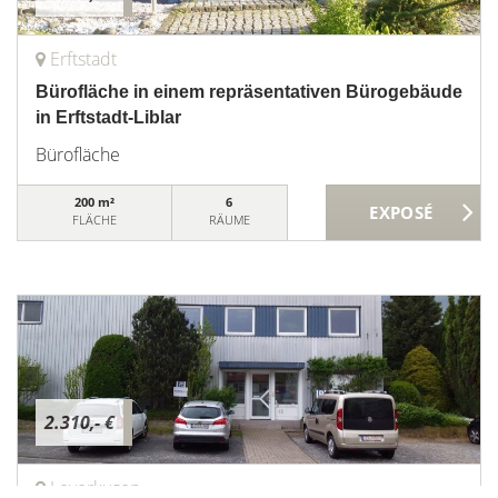
Erftstadt
Bürofläche in einem repräsentativen Bürogebäude
in Erftstadt-Liblar
Bürofläche
200 m²
6
FLÄCHE
RÄUME
2.310,- €
Leverkusen