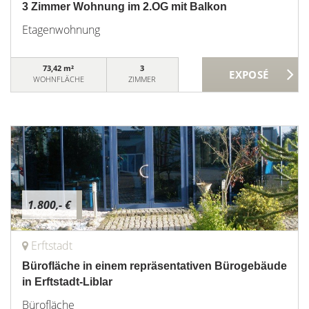
3 Zimmer Wohnung im 2.OG mit Balkon
Etagenwohnung
73,42 m²
3
WOHNFLÄCHE
ZIMMER
1.800,- €
Erftstadt
Bürofläche in einem repräsentativen Bürogebäude
in Erftstadt-Liblar
Bürofläche