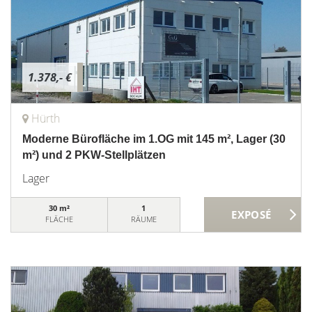
1.378,- €
Hürth
Moderne Bürofläche im 1.OG mit 145 m², Lager (30
m²) und 2 PKW-Stellplätzen
Lager
30 m²
1
FLÄCHE
RÄUME