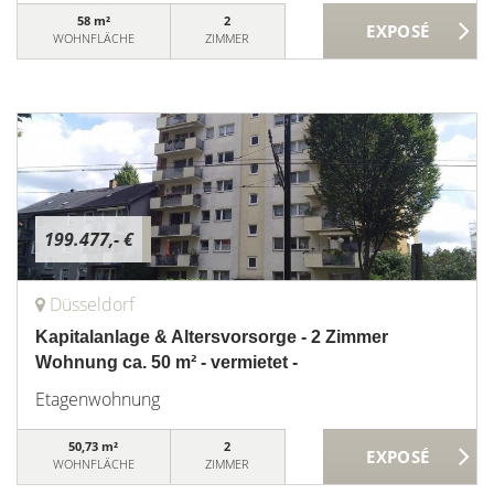
58 m²
2
WOHNFLÄCHE
ZIMMER
199.477,- €
Düsseldorf
Kapitalanlage & Altersvorsorge - 2 Zimmer
Wohnung ca. 50 m² - vermietet -
Etagenwohnung
50,73 m²
2
WOHNFLÄCHE
ZIMMER