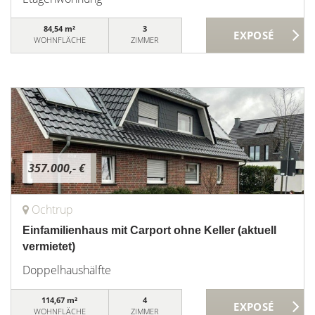
84,54 m²
3
WOHNFLÄCHE
ZIMMER
357.000,- €
Ochtrup
Einfamilienhaus mit Carport ohne Keller (aktuell
vermietet)
Doppelhaushälfte
114,67 m²
4
WOHNFLÄCHE
ZIMMER