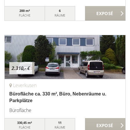
200 m²
6
FLÄCHE
RÄUME
2.310,- €
Leverkusen
Bürofläche ca. 330 m², Büro, Nebenräume u.
Parkplätze
Bürofläche
330,45 m²
11
FLÄCHE
RÄUME