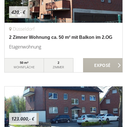
420,- €
Düsseldorf
2 Zimner Wohnung ca. 50 m² mit Balkon im 2.OG
Etagenwohnung
50 m²
2
WOHNFLÄCHE
ZIMMER
123.000,- €