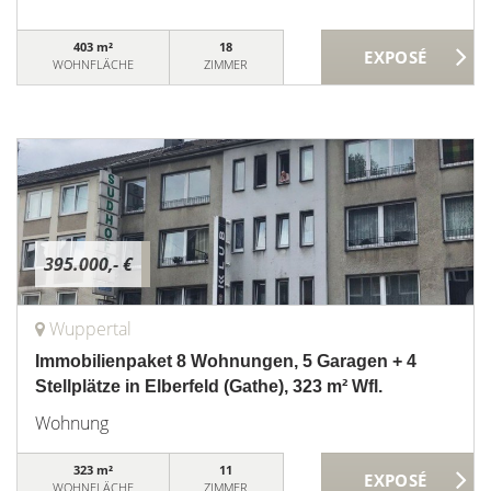
403 m²
18
WOHNFLÄCHE
ZIMMER
395.000,- €
Wuppertal
Immobilienpaket 8 Wohnungen, 5 Garagen + 4
Stellplätze in Elberfeld (Gathe), 323 m² Wfl.
Wohnung
323 m²
11
WOHNFLÄCHE
ZIMMER