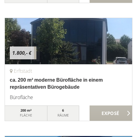
1.800,- €
Erftstadt
ca. 200 m² moderne Bürofläche in einem
repräsentativen Bürogebäude
Bürofläche
200 m²
6
FLÄCHE
RÄUME