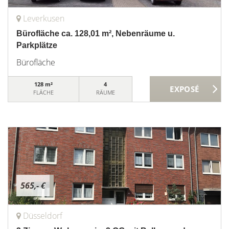
Leverkusen
Bürofläche ca. 128,01 m², Nebenräume u.
Parkplätze
Bürofläche
128 m²
4
FLÄCHE
RÄUME
565,- €
Düsseldorf