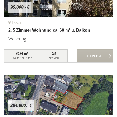
95.000,- €
Essen
2, 5 Zimmer Wohnung ca. 60 m² u. Balkon
Wohnung
60,06 m²
2,5
WOHNFLÄCHE
ZIMMER
284.000,- €