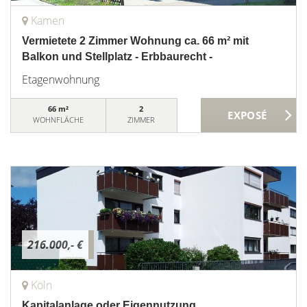
Kamen
Vermietete 2 Zimmer Wohnung ca. 66 m² mit
Balkon und Stellplatz - Erbbaurecht -
Etagenwohnung
66 m²
2
WOHNFLÄCHE
ZIMMER
216.000,- €
Köln
Kapitalanlage oder Eigennutzung