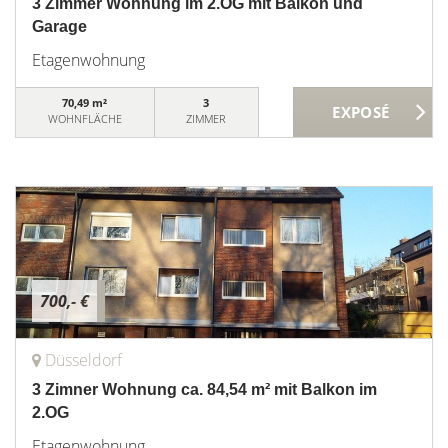
3 Zimmer Wohnung im 2.OG mit Balkon und
Garage
Etagenwohnung
70,49 m²
3
WOHNFLÄCHE
ZIMMER
700,- €
Düsseldorf
3 Zimner Wohnung ca. 84,54 m² mit Balkon im
2.OG
Etagenwohnung