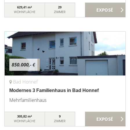
629,41 m²
29
WOHNFLÄCHE
ZIMMER
850.000,- €
Bad Honnef
Modernes 3 Familienhaus in Bad Honnef
Mehrfamilienhaus
305,82 m²
9
WOHNFLÄCHE
ZIMMER