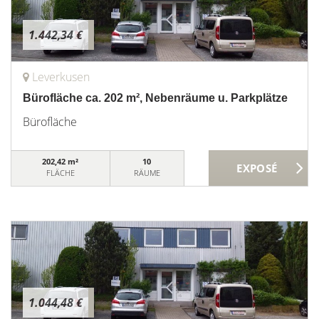
1.442,34 €
Leverkusen
Bürofläche ca. 202 m², Nebenräume u. Parkplätze
Bürofläche
202,42 m²
10
FLÄCHE
RÄUME
1.044,48 €