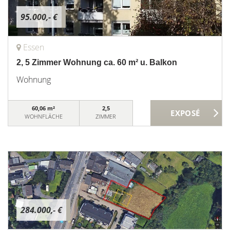
95.000,- €
Essen
2, 5 Zimmer Wohnung ca. 60 m² u. Balkon
Wohnung
60,06 m²
2,5
WOHNFLÄCHE
ZIMMER
284.000,- €