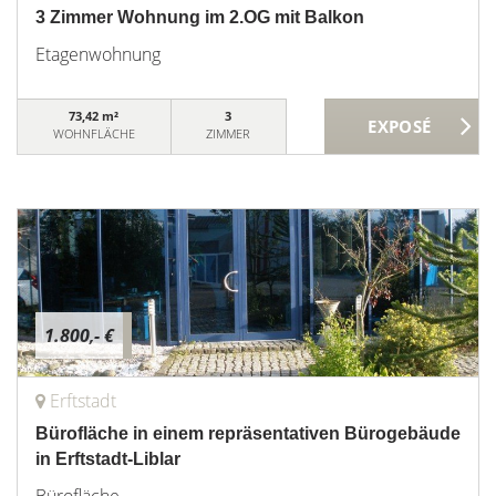
3 Zimmer Wohnung im 2.OG mit Balkon
Etagenwohnung
73,42 m²
3
WOHNFLÄCHE
ZIMMER
1.800,- €
Erftstadt
Bürofläche in einem repräsentativen Bürogebäude
in Erftstadt-Liblar