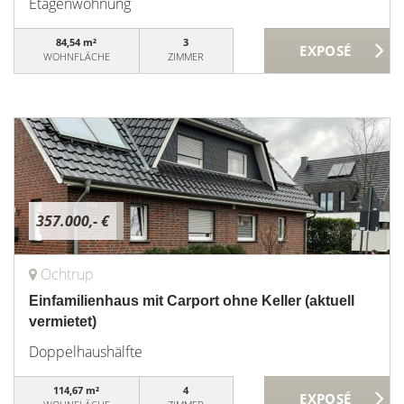
Etagenwohnung
84,54 m²
3
WOHNFLÄCHE
ZIMMER
357.000,- €
Ochtrup
Einfamilienhaus mit Carport ohne Keller (aktuell
vermietet)
Doppelhaushälfte
114,67 m²
4