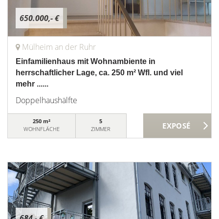
650.000,- €
Mülheim an der Ruhr
Einfamilienhaus mit Wohnambiente in
herrschaftlicher Lage, ca. 250 m² Wfl. und viel
mehr ......
Doppelhaushälfte
250 m²
5
WOHNFLÄCHE
ZIMMER
684,- €