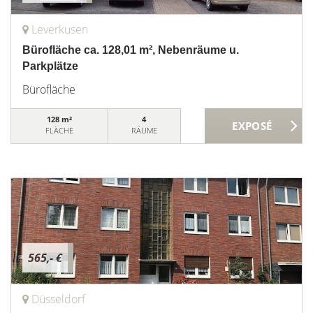
Leverkusen
Bürofläche ca. 128,01 m², Nebenräume u.
Parkplätze
Bürofläche
128 m²
4
FLÄCHE
RÄUME
565,- €
Düsseldorf