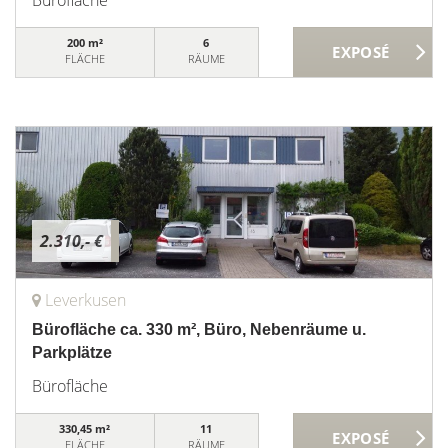
Bürofläche
200 m²
6
FLÄCHE
RÄUME
2.310,- €
Leverkusen
Bürofläche ca. 330 m², Büro, Nebenräume u.
Parkplätze
Bürofläche
330,45 m²
11
FLÄCHE
RÄUME