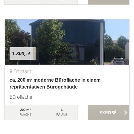
1.800,- €
Erftstadt
ca. 200 m² moderne Bürofläche in einem
repräsentativen Bürogebäude
Bürofläche
200 m²
6
FLÄCHE
RÄUME