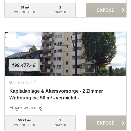
58 m²
2
WOHNFLÄCHE
ZIMMER
199.477,- €
Düsseldorf
Kapitalanlage & Altersvorsorge - 2 Zimmer
Wohnung ca. 50 m² - vermietet -
Etagenwohnung
50,73 m²
2
WOHNFLÄCHE
ZIMMER