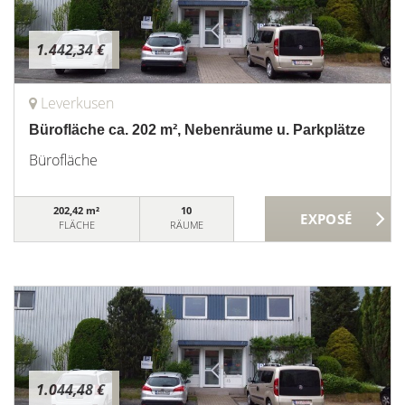
1.442,34 €
Leverkusen
Bürofläche ca. 202 m², Nebenräume u. Parkplätze
Bürofläche
202,42 m²
10
FLÄCHE
RÄUME
1.044,48 €