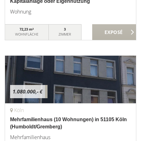
Kapitalanlage oder Eigennutzung
Wohnung
72,23 m²
3
WOHNFLÄCHE
ZIMMER
1.080.000,- €
Köln
Mehrfamilienhaus (10 Wohnungen) in 51105 Köln
(Humboldt/Gremberg)
Mehrfamilienhaus