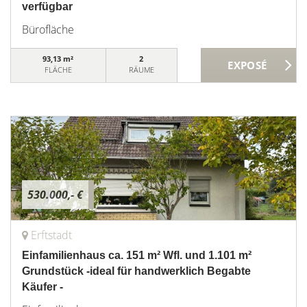
verfügbar
Bürofläche
93,13 m²
2
FLÄCHE
RÄUME
530.000,- €
Erftstadt
Einfamilienhaus ca. 151 m² Wfl. und 1.101 m²
Grundstück -ideal für handwerklich Begabte
Käufer -