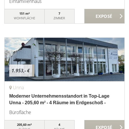
Einfamilienhaus
151 m²
7
WOHNFLÄCHE
ZIMMER
1.953,- €
Unna
Moderner Unternehmensstandort in Top-Lage
Unna - 205,60 m² - 4 Räume im Erdgeschoß -
Bürofläche
205,60 m²
4