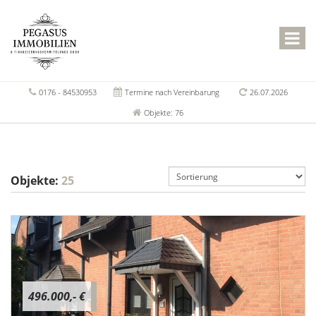
0176 - 84530953
Termine nach Vereinbarung
26.07.2026
Objekte: 76
Objekte:
25
496.000,- €