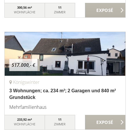
300,56 m²
11
WOHNFLÄCHE
ZIMMER
517.000,- €
Königswinter
3 Wohnungen; ca. 234 m²; 2 Garagen und 840 m²
Grundstück
Mehrfamilienhaus
233,92 m²
11
WOHNFLÄCHE
ZIMMER