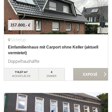
357.000,- €
Ochtrup
Einfamilienhaus mit Carport ohne Keller (aktuell
vermietet)
Doppelhaushälfte
114,67 m²
4
WOHNFLÄCHE
ZIMMER