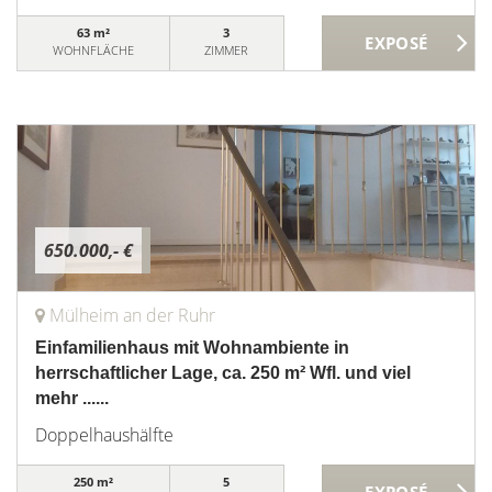
63 m²
3
WOHNFLÄCHE
ZIMMER
650.000,- €
Mülheim an der Ruhr
Einfamilienhaus mit Wohnambiente in
herrschaftlicher Lage, ca. 250 m² Wfl. und viel
mehr ......
Doppelhaushälfte
250 m²
5