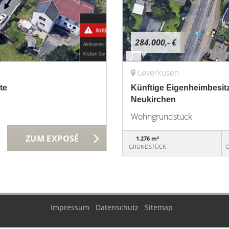
284.000,- €
Leverkusen
te
Künftige Eigenheimbesitz
Neukirchen
Wohngrundstück
ZUM EXPOSÉ
1.276 m²
GRUNDSTÜCK
O
Impressum
Datenschutz
Sitemap