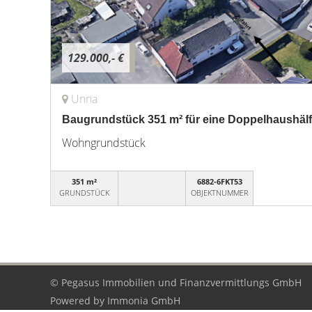
129.000,- €
Unna
Baugrundstück 351 m² für eine Doppelhaushälf
Wohngrundstück
351 m²
6882-6FKT53
GRUNDSTÜCK
OBJEKTNUMMER
© Pegasus Immobilien und Finanzvermittlungs GmbH
Powered by
Immonia GmbH