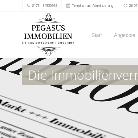
0176 - 84530953
Termine nach Vereinbarung
26.07
Start
Angebote
Die Immobilienver