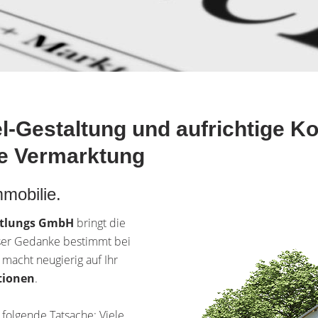
-Gestaltung und aufrichtige 
he Vermarktung
mmobilie.
ttlungs GmbH
bringt die
eser Gedanke bestimmt bei
acht neugierig auf Ihr
tionen
.
 folgende Tatsache: Viele