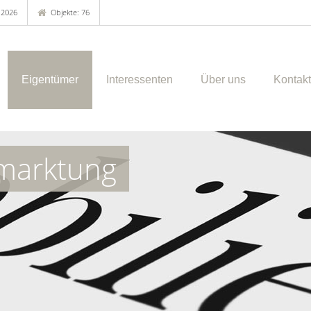
.2026
Objekte: 76
Eigentümer
Interessenten
Über uns
Kontakt
marktung