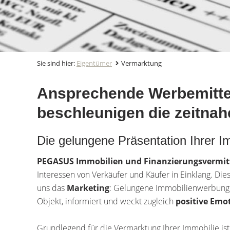
Sie sind hier:
Eigentümer
Vermarktung
Ansprechende Werbemittel
beschleunigen die zeitna
Die gelungene Präsentation Ihrer I
PEGASUS Immobilien und Finanzierungsvermi
Interessen von Verkäufer und Käufer in Einklang. Di
uns das
Marketing
: Gelungene Immobilienwerbung m
Objekt, informiert und weckt zugleich
positive Emo
Grundlegend für die Vermarktung Ihrer Immobilie ist