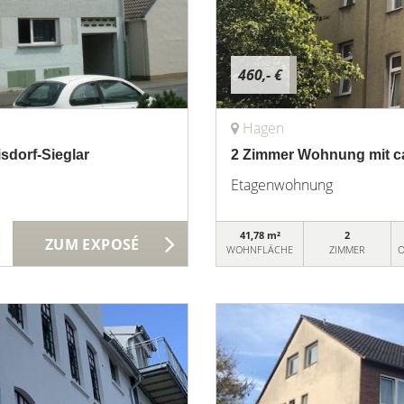
460,- €
Hagen
sdorf-Sieglar
2 Zimmer Wohnung mit ca
Etagenwohnung
41,78 m²
2
ZUM EXPOSÉ
WOHNFLÄCHE
ZIMMER
O