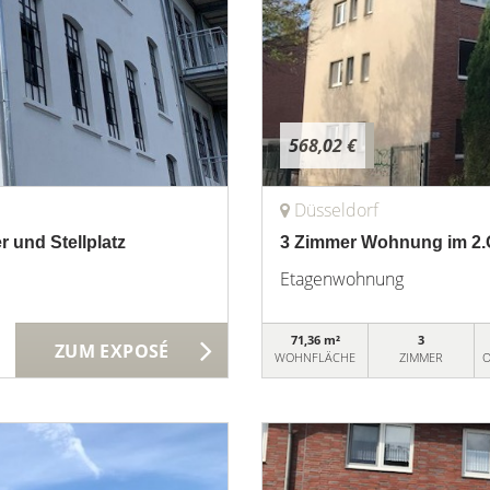
568,02 €
Düsseldorf
 und Stellplatz
3 Zimmer Wohnung im 2.
Etagenwohnung
71,36 m²
3
ZUM EXPOSÉ
WOHNFLÄCHE
ZIMMER
O