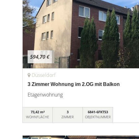
594,70 €
Düsseldorf
3 Zimmer Wohnung im 2.OG mit Balkon
Etagenwohnung
73,42 m²
3
6841-6FKT53
WOHNFLÄCHE
ZIMMER
OBJEKTNUMMER