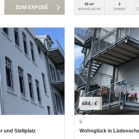
55 m²
2
ZUM EXPOSÉ
WOHNFLÄCHE
ZIMMER
O
684,- €
 und Stellplatz
Wohnglück in Lüdenscheid