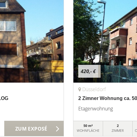
420,- €
Düsseldorf
2.OG
2 Zimner Wohnung ca. 50
Etagenwohnung
50 m²
2
ZUM EXPOSÉ
WOHNFLÄCHE
ZIMMER
O