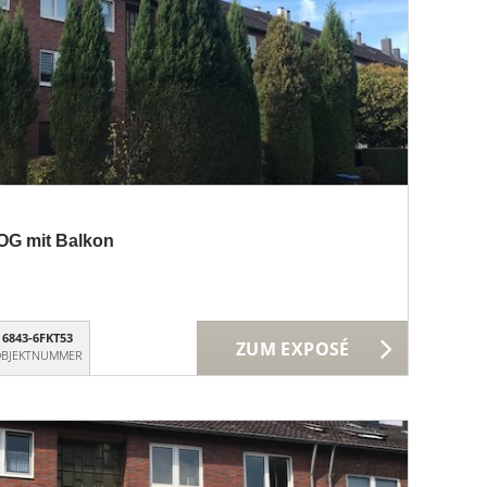
OG mit Balkon
6843-6FKT53
ZUM EXPOSÉ
BJEKTNUMMER