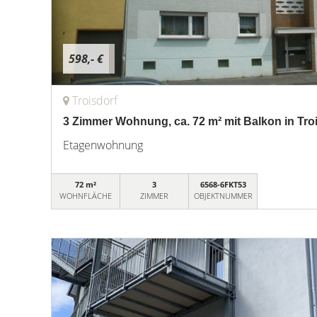
598,- €
Troisdorf
3 Zimmer Wohnung, ca. 72 m² mit Balkon in Troi
Etagenwohnung
72 m²
3
6568-6FKT53
WOHNFLÄCHE
ZIMMER
OBJEKTNUMMER