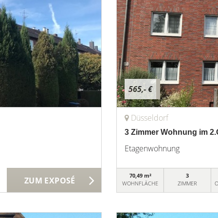
565,- €
Düsseldorf
3 Zimmer Wohnung im 2.
Etagenwohnung
70,49 m²
3
ZUM EXPOSÉ
WOHNFLÄCHE
ZIMMER
O