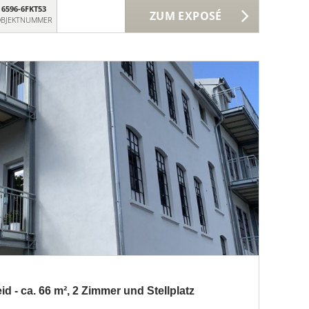
6596-6FKT53
ZUM EXPOSÉ
BJEKTNUMMER
 - ca. 66 m², 2 Zimmer und Stellplatz