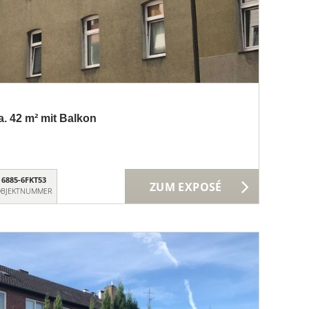
. 42 m² mit Balkon
6885-6FKT53
ZUM EXPOSÉ
BJEKTNUMMER