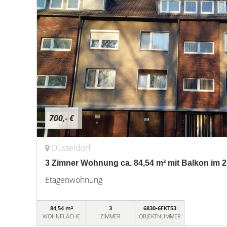
700,- €
Düsseldorf
3 Zimner Wohnung ca. 84,54 m² mit Balkon im 
Etagenwohnung
84,54 m²
3
6830-6FKT53
WOHNFLÄCHE
ZIMMER
OBJEKTNUMMER