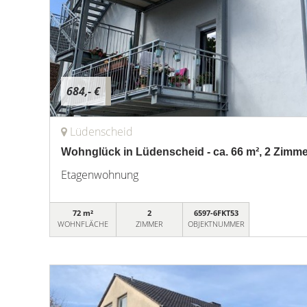
684,- €
Lüdenscheid
Wohnglück in Lüdenscheid - ca. 66 m², 2 Zimmer
Etagenwohnung
72 m²
2
6597-6FKT53
WOHNFLÄCHE
ZIMMER
OBJEKTNUMMER