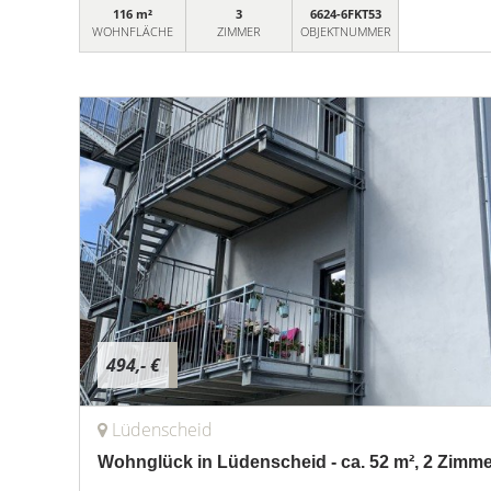
116 m²
3
6624-6FKT53
WOHNFLÄCHE
ZIMMER
OBJEKTNUMMER
494,- €
Lüdenscheid
Wohnglück in Lüdenscheid - ca. 52 m², 2 Zimmer