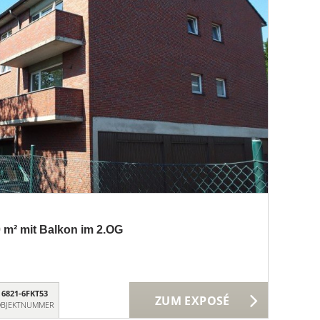
 m² mit Balkon im 2.OG
6821-6FKT53
ZUM EXPOSÉ
BJEKTNUMMER