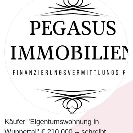
Käufer "Eigentumswohnung in
Wuppertal" € 210.000,-- schreibt ......