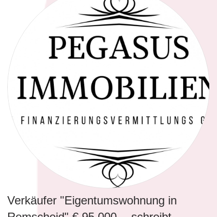
Verkäufer "Eigentumswohnung in
Remscheid" € 95.000,-- schreibt ......