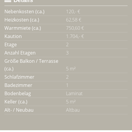
Details
Nebenkosten (ca.)
120,- €
Heizkosten (ca.)
62,58 €
Warmmiete (ca.)
750,60 €
Kaution
1.704,- €
Etage
2
Anzahl Etagen
3
Größe Balkon / Terrasse
(ca.)
5 m²
Schlafzimmer
2
Badezimmer
1
Bodenbelag
Laminat
Keller (ca.)
5 m²
Alt- / Neubau
Altbau