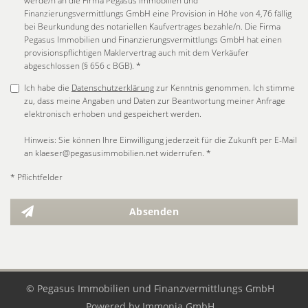
werde/n an die Firma Pegasus Immobilien und
Finanzierungsvermittlungs GmbH eine Provision in Höhe von 4,76 fällig
bei Beurkundung des notariellen Kaufvertrages bezahle/n. Die Firma
Pegasus Immobilien und Finanzierungsvermittlungs GmbH hat einen
provisionspflichtigen Maklervertrag auch mit dem Verkäufer
abgeschlossen (§ 656 c BGB). *
Ich habe die
Datenschutzerklärung
zur Kenntnis genommen. Ich stimme
zu, dass meine Angaben und Daten zur Beantwortung meiner Anfrage
elektronisch erhoben und gespeichert werden.
Hinweis: Sie können Ihre Einwilligung jederzeit für die Zukunft per E-Mail
an klaeser@pegasusimmobilien.net widerrufen. *
* Pflichtfelder
Absenden
© Pegasus Immobilien und Finanzvermittlungs GmbH
Powered by
Immonia GmbH