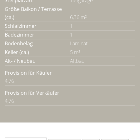
Stellplatzart
Tiefgarage
Größe Balkon / Terrasse
(ca.)
6,36 m²
Schlafzimmer
1
Badezimmer
1
Bodenbelag
Laminat
Keller (ca.)
5 m²
Alt- / Neubau
Altbau
Provision für Käufer
4,76
Provision für Verkäufer
4,76