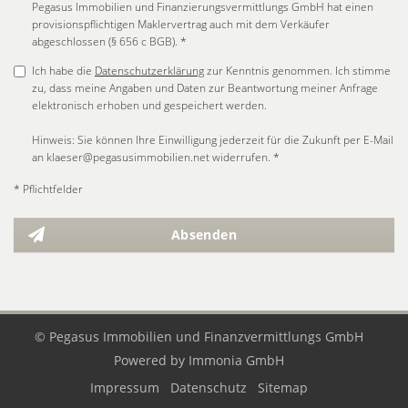
Pegasus Immobilien und Finanzierungsvermittlungs GmbH hat einen
provisionspflichtigen Maklervertrag auch mit dem Verkäufer
abgeschlossen (§ 656 c BGB). *
Ich habe die
Datenschutzerklärung
zur Kenntnis genommen. Ich stimme
zu, dass meine Angaben und Daten zur Beantwortung meiner Anfrage
elektronisch erhoben und gespeichert werden.
Hinweis: Sie können Ihre Einwilligung jederzeit für die Zukunft per E-Mail
an klaeser@pegasusimmobilien.net widerrufen. *
* Pflichtfelder
Absenden
© Pegasus Immobilien und Finanzvermittlungs GmbH
Powered by
Immonia GmbH
Impressum
Datenschutz
Sitemap