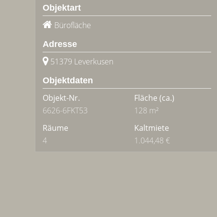
Objektart
Bürofläche
Adresse
51379 Leverkusen
Objektdaten
Objekt-Nr.
Fläche
(ca.)
6626-6FKT53
128 m²
Räume
Kaltmiete
4
1.044,48 €