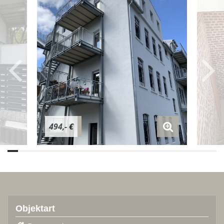
494,- €
Objektart