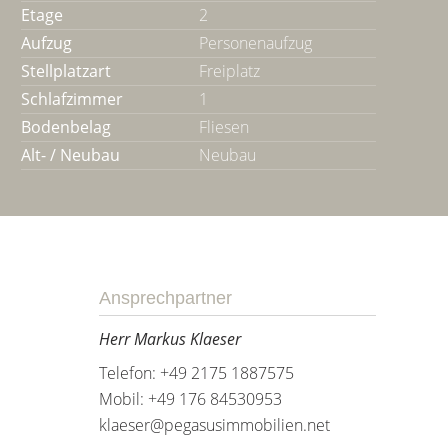
Etage
2
Aufzug
Personenaufzug
Stellplatzart
Freiplatz
Schlafzimmer
1
Bodenbelag
Fliesen
Alt- / Neubau
Neubau
Ansprechpartner
Herr Markus Klaeser
Telefon: +49 2175 1887575
Mobil: +49 176 84530953
klaeser@pegasusimmobilien.net