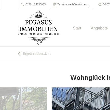
0176 - 84530953
Termine nach Vereinbarung
26.07
Start
Angebote
Ergebnisübersicht
Wohnglück in