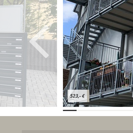
523,- €