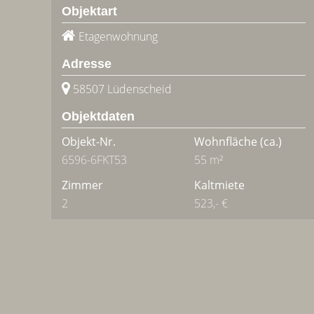
Objektart
Etagenwohnung
Adresse
58507 Lüdenscheid
Objektdaten
Objekt-Nr.
Wohnfläche
(ca.)
6596-6FKT53
55 m²
Zimmer
Kaltmiete
2
523,- €