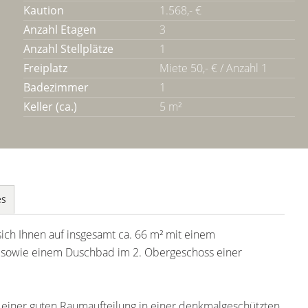
Kaution
1.568,- €
Anzahl Etagen
3
Anzahl Stellplätze
1
Freiplatz
Miete 50,- € / Anzahl 1
Badezimmer
1
Keller (ca.)
5 m²
es
sich Ihnen auf insgesamt ca. 66 m² mit einem
 sowie einem Duschbad im 2. Obergeschoss einer
 einer guten Raumaufteilung in einer denkmalgeschützten