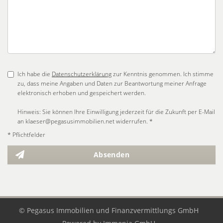
Ich habe die
Datenschutzerklärung
zur Kenntnis genommen. Ich stimme
zu, dass meine Angaben und Daten zur Beantwortung meiner Anfrage
elektronisch erhoben und gespeichert werden.
Hinweis: Sie können Ihre Einwilligung jederzeit für die Zukunft per E-Mail
an klaeser@pegasusimmobilien.net widerrufen. *
* Pflichtfelder
Absenden
© Pegasus Immobilien und Finanzvermittlungs GmbH