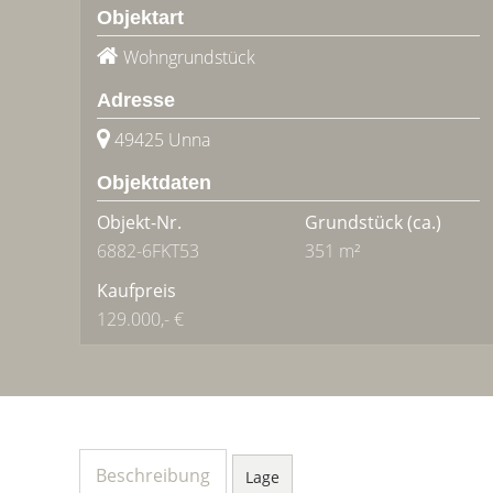
Objektart
Wohngrundstück
Adresse
49425 Unna
Objektdaten
Objekt-Nr.
Grundstück
(ca.)
6882-6FKT53
351 m²
Kaufpreis
129.000,- €
Beschreibung
Lage