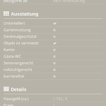
bezugsfrei ab
nach Vereinbarung
Ausstattung
Unterkellert
Gartennutzung
Denkmalgeschützt
Objekt ist vermietet
Kamin
Gäste-WC
Seniorengerecht
rollstuhlgerecht
barrierefrei
Details
Hausgeld (ca.)
1.742,- €
Etage
1