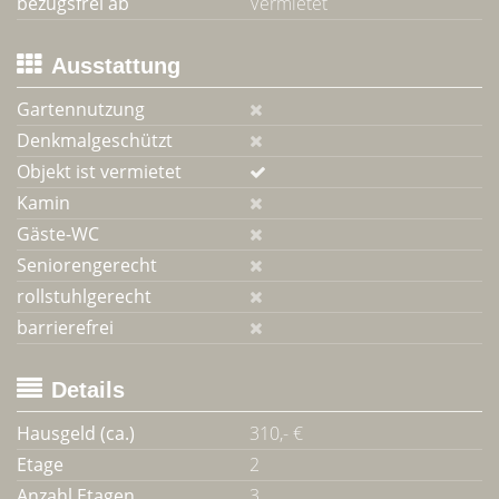
bezugsfrei ab
Vermietet
Ausstattung
Gartennutzung
Denkmalgeschützt
Objekt ist vermietet
Kamin
Gäste-WC
Seniorengerecht
rollstuhlgerecht
barrierefrei
Details
Hausgeld (ca.)
310,- €
Etage
2
Anzahl Etagen
3