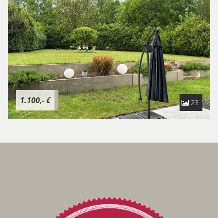
hochwertig ausgestattetes Tageslicht-Duschbad.Die
moderne Ausstattung mit Fußbodenheizung, Klimaanlage,
Rollläden sowie einer effizienten Wärmepumpe mit
Wärmerückgewinnung sorgt für ein angenehmes und
energieeffizientes Arbeitsumfeld.Ein besonderes Highlight
ist die ca. 30 m² große Terrasse mit angrenzendem
Gartenbereich, die zusätzlichen Raum für Pausen,
Besprechungen oder entspanntes Arbeiten im Freien
1.100,- €
23
bietet.