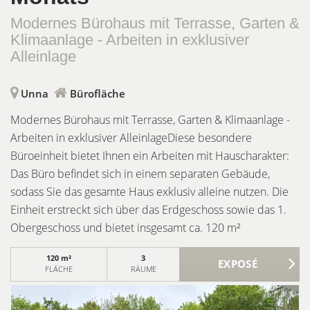
Modernes Bürohaus mit Terrasse, Garten &
Klimaanlage - Arbeiten in exklusiver
Alleinlage
Unna
Bürofläche
Modernes Bürohaus mit Terrasse, Garten & Klimaanlage -
Arbeiten in exklusiver AlleinlageDiese besondere
Büroeinheit bietet Ihnen ein Arbeiten mit Hauscharakter:
Das Büro befindet sich in einem separaten Gebäude,
sodass Sie das gesamte Haus exklusiv alleine nutzen. Die
Einheit erstreckt sich über das Erdgeschoss sowie das 1.
Obergeschoss und bietet insgesamt ca. 120 m²
Nutzfläche.Im Erdgeschoss befindet sich ein großzügiger
120 m²
3
Büroraum, ein separates WC sowie eine vorhandene
FLÄCHE
RÄUME
Einbauküche. Im 1. Obergeschoss stehen zwei weitere
Büroräume zur Verfügung. Zusätzlich befindet sich hier ein